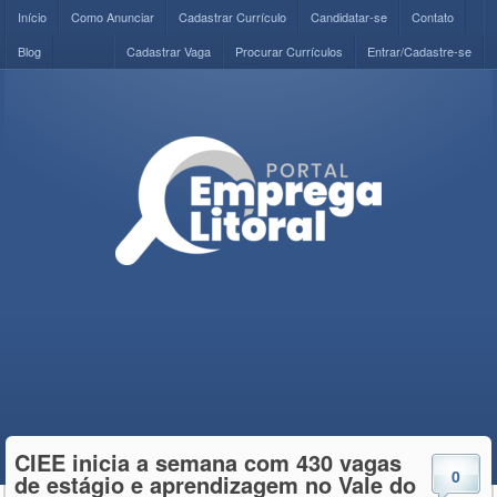
Início
Como Anunciar
Cadastrar Currículo
Candidatar-se
Contato
Blog
Cadastrar Vaga
Procurar Currículos
Entrar/Cadastre-se
CIEE inicia a semana com 430 vagas
0
de estágio e aprendizagem no Vale do