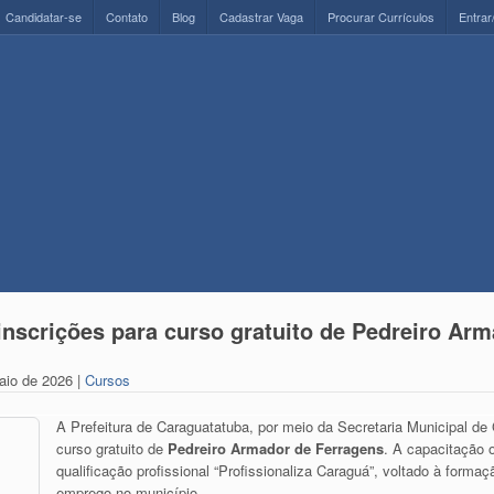
Candidatar-se
Contato
Blog
Cadastrar Vaga
Procurar Currículos
Entrar
inscrições para curso gratuito de Pedreiro Ar
aio de 2026 |
Cursos
A Prefeitura de
Caraguatatuba
, por meio da Secretaria Municipal de
curso gratuito de
Pedreiro Armador de Ferragens
. A capacitação 
qualificação profissional “Profissionaliza Caraguá”, voltado à forma
emprego no município.