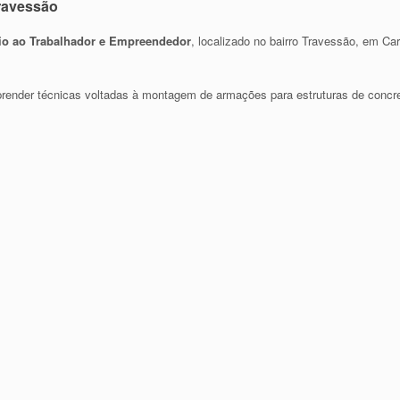
ravessão
io ao Trabalhador e Empreendedor
, localizado no bairro Travessão, em Ca
aprender técnicas voltadas à montagem de armações para estruturas de concret