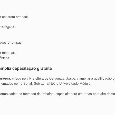
m concreto armado;
 ferragens;
cadas e rampas;
 materiais;
tônicos.
mplia capacitação gratuita
Caraguá
, criado pela Prefeitura de Caraguatatuba para ampliar a qualificação p
s renomadas como
Senai
,
Sebrae
,
ETEC
e Universidade Módulo.
portunidades no mercado de trabalho, especialmente em áreas com alta dema