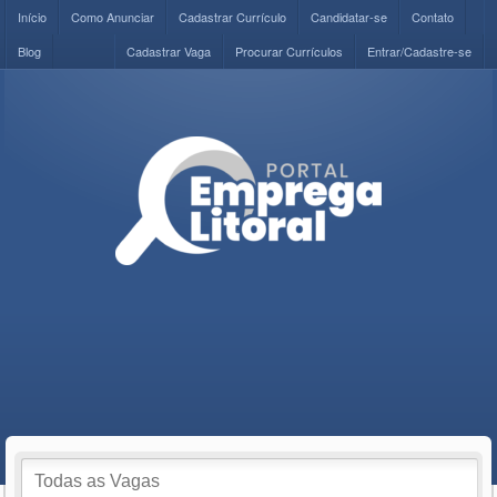
Início
Como Anunciar
Cadastrar Currículo
Candidatar-se
Contato
Blog
Cadastrar Vaga
Procurar Currículos
Entrar/Cadastre-se