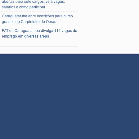
abertas para sete cargos; veja vagas,
salários e como participar
Caraguatatuba abre inscrições para curso
gratuito de Carpinteiro de Obras
PAT de Caraguatatuba divulga 111 vagas de
emprego em diversas áreas