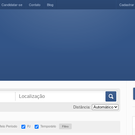
Candidatar-se
Contato
Blog
Cadastrar
Distância:
eio Período
PJ
Temporário