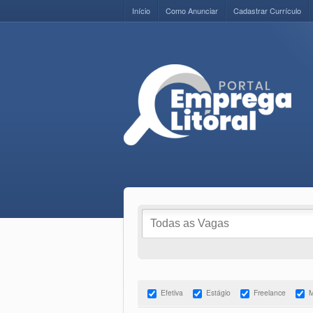
Início
Como Anunciar
Cadastrar Currículo
Efetiva
Estágio
Freelance
M