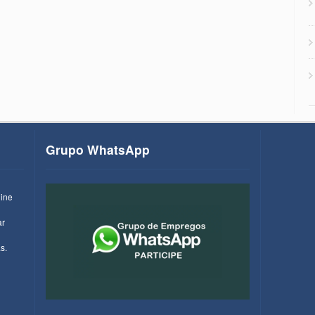
Grupo WhatsApp
line
ar
s.