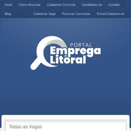
Início
Como Anunciar
Cadastrar Currículo
Candidatar-se
Contato
Blog
Cadastrar Vaga
Procurar Currículos
Entrar/Cadastre-se