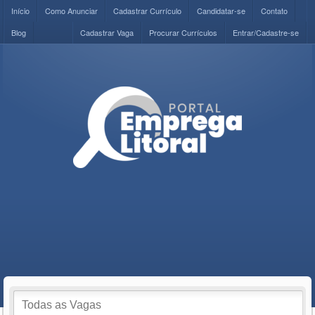
Início
Como Anunciar
Cadastrar Currículo
Candidatar-se
Contato
Blog
Cadastrar Vaga
Procurar Currículos
Entrar/Cadastre-se