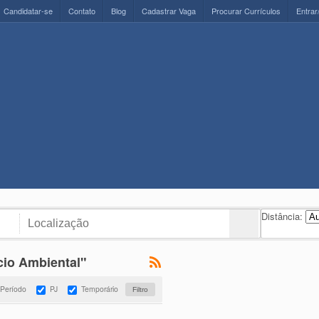
Candidatar-se
Contato
Blog
Cadastrar Vaga
Procurar Currículos
Entrar
Distância:
cio Ambiental"
 Período
PJ
Temporário