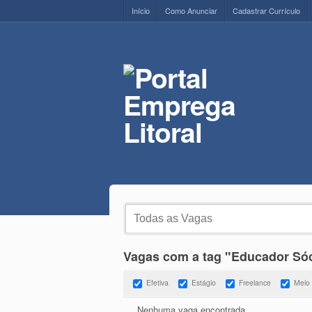
Início
Como Anunciar
Cadastrar Currículo
Vagas com a tag "Educador Só
Efetiva
Estágio
Freelance
Meio
Nenhuma vaga encontrada.