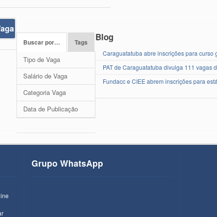
Vaga
Blog
Buscar por…
Tags
Caraguatatuba abre inscrições para curso g
Tipo de Vaga
PAT de Caraguatatuba divulga 111 vagas 
Salário de Vaga
Fundacc e CIEE abrem inscrições para est
Categoria Vaga
Data de Publicação
Grupo WhatsApp
line
ar