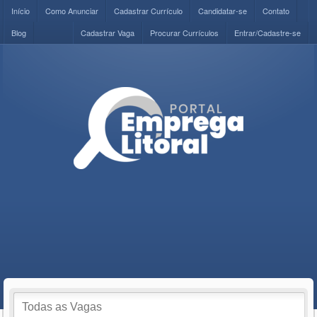
Início
Como Anunciar
Cadastrar Currículo
Candidatar-se
Contato
Blog
Cadastrar Vaga
Procurar Currículos
Entrar/Cadastre-se