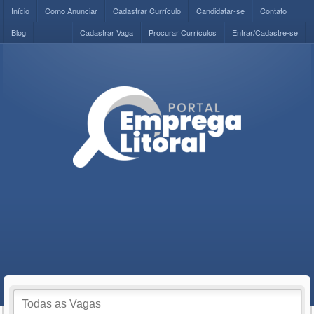
Início
Como Anunciar
Cadastrar Currículo
Candidatar-se
Contato
Blog
Cadastrar Vaga
Procurar Currículos
Entrar/Cadastre-se