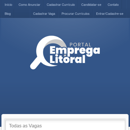
Início
Como Anunciar
Cadastrar Currículo
Candidatar-se
Contato
Blog
Cadastrar Vaga
Procurar Currículos
Entrar/Cadastre-se