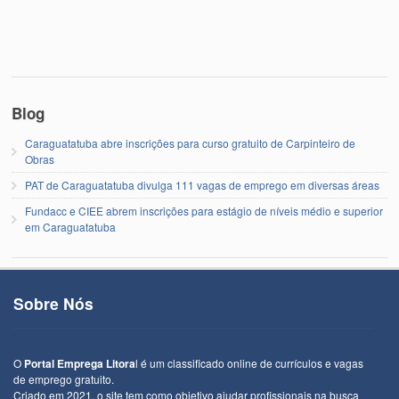
Blog
Caraguatatuba abre inscrições para curso gratuito de Carpinteiro de
Obras
PAT de Caraguatatuba divulga 111 vagas de emprego em diversas áreas
Fundacc e CIEE abrem inscrições para estágio de níveis médio e superior
em Caraguatatuba
Sobre Nós
O
Portal Emprega Litora
l é um classificado online de currículos e vagas
de emprego gratuito.
Criado em 2021, o site tem como objetivo ajudar profissionais na busca