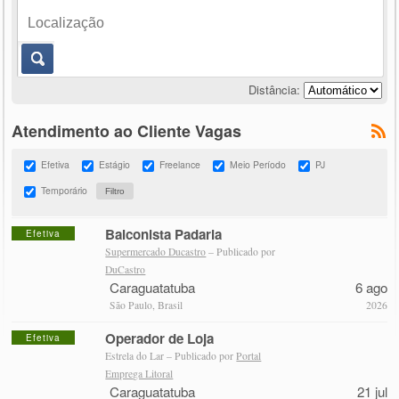
Distância:
Atendimento ao Cliente Vagas
Efetiva
Estágio
Freelance
Meio Período
PJ
Temporário
Balconista Padaria
Efetiva
Supermercado Ducastro
– Publicado por
DuCastro
Caraguatatuba
6 ago
São Paulo, Brasil
2026
Operador de Loja
Efetiva
Estrela do Lar – Publicado por
Portal
Emprega Litoral
Caraguatatuba
21 jul