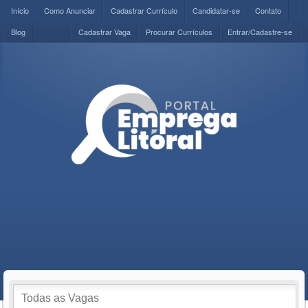
Início
Como Anunciar
Cadastrar Currículo
Candidatar-se
Contato
Blog
Cadastrar Vaga
Procurar Currículos
Entrar/Cadastre-se