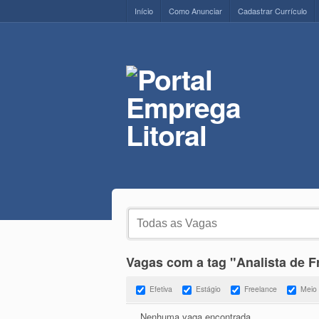
Início
Como Anunciar
Cadastrar Currículo
Vagas com a tag "Analista de F
Efetiva
Estágio
Freelance
Meio
Nenhuma vaga encontrada.