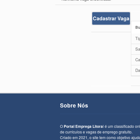
Cadastrar Vaga
Bu
Ti
Sa
Ca
Da
Sobre Nós
O
Portal Emprega Litora
l é um classificado on
de currículos e vagas de emprego gratuito.
Criado em 2021, o site tem como objetivo ajud