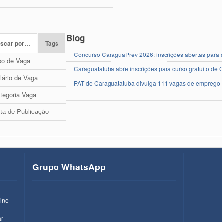
Blog
scar por…
Tags
Concurso CaraguaPrev 2026: inscrições abertas para se
po de Vaga
Caraguatatuba abre inscrições para curso gratuito de 
lário de Vaga
PAT de Caraguatatuba divulga 111 vagas de emprego 
tegoria Vaga
ta de Publicação
Grupo WhatsApp
line
ar