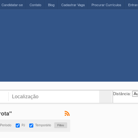
Candidatar-se
Contato
Blog
Cadastrar Vaga
Procurar Currículos
Entrar
Distância:
rota"
 Período
PJ
Temporário