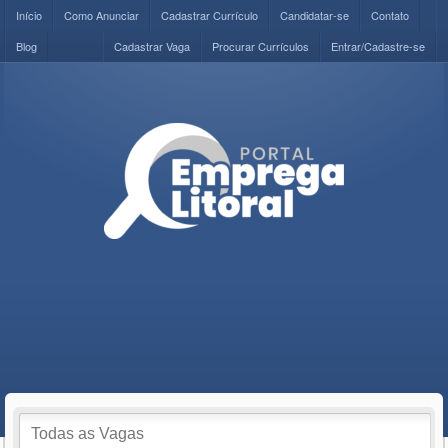
Início
Como Anunciar
Cadastrar Currículo
Candidatar-se
Contato
Blog
Cadastrar Vaga
Procurar Currículos
Entrar/Cadastre-se