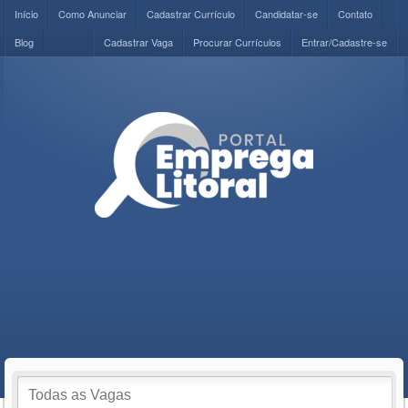
Início
Como Anunciar
Cadastrar Currículo
Candidatar-se
Contato
Blog
Cadastrar Vaga
Procurar Currículos
Entrar/Cadastre-se