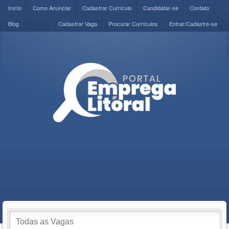
Início
Como Anunciar
Cadastrar Currículo
Candidatar-se
Contato
Blog
Cadastrar Vaga
Procurar Currículos
Entrar/Cadastre-se