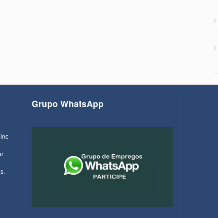
Grupo WhatsApp
line
ar
s.