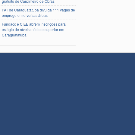
gratuito de Carpinteiro de Obras
PAT de Caraguatatuba divulga 111 vagas de
emprego em diversas áreas
Fundacc e CIEE abrem inscrições para
estágio de níveis médio e superior em
Caraguatatuba