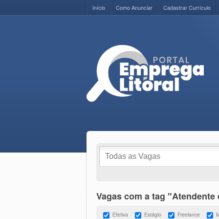
Início
Como Anunciar
Cadastrar Currículo
Vagas com a tag "Atendente 
Efetiva
Estágio
Freelance
M