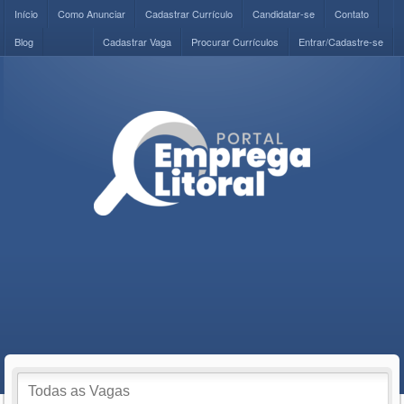
Início
Como Anunciar
Cadastrar Currículo
Candidatar-se
Contato
Blog
Cadastrar Vaga
Procurar Currículos
Entrar/Cadastre-se