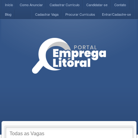
Início
Como Anunciar
Cadastrar Currículo
Candidatar-se
Contato
Blog
Cadastrar Vaga
Procurar Currículos
Entrar/Cadastre-se