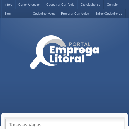
Início
Como Anunciar
Cadastrar Currículo
Candidatar-se
Contato
Blog
Cadastrar Vaga
Procurar Currículos
Entrar/Cadastre-se