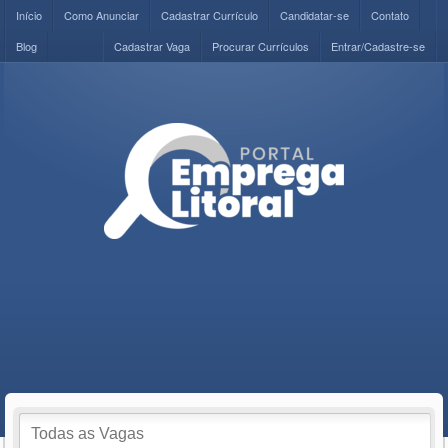
Início
Como Anunciar
Cadastrar Currículo
Candidatar-se
Contato
Blog
Cadastrar Vaga
Procurar Currículos
Entrar/Cadastre-se