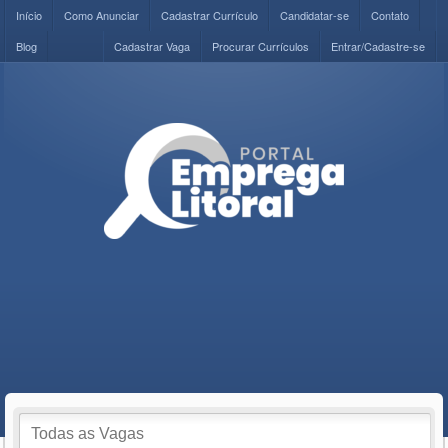
Início
Como Anunciar
Cadastrar Currículo
Candidatar-se
Contato
Blog
Cadastrar Vaga
Procurar Currículos
Entrar/Cadastre-se