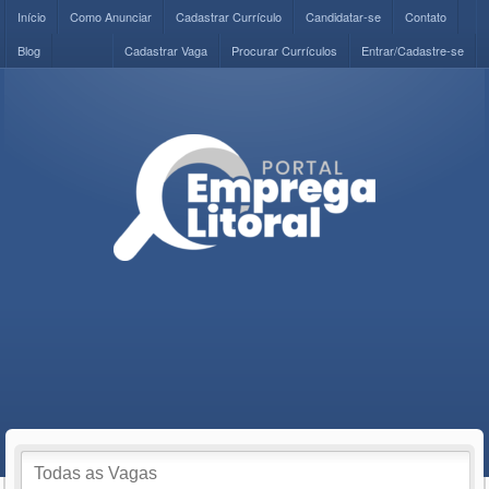
Início
Como Anunciar
Cadastrar Currículo
Candidatar-se
Contato
Blog
Cadastrar Vaga
Procurar Currículos
Entrar/Cadastre-se