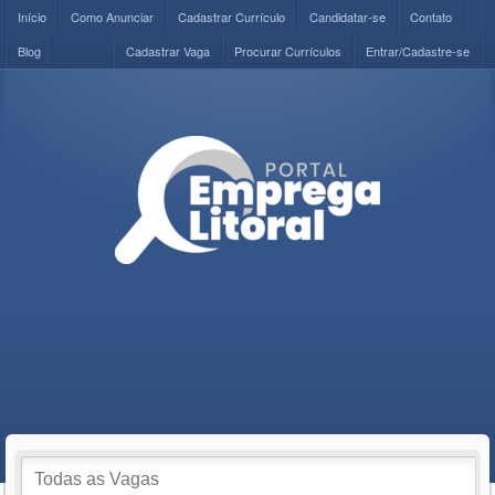
Início
Como Anunciar
Cadastrar Currículo
Candidatar-se
Contato
Blog
Cadastrar Vaga
Procurar Currículos
Entrar/Cadastre-se