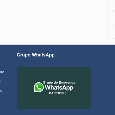
Grupo WhatsApp
line
ar
s.