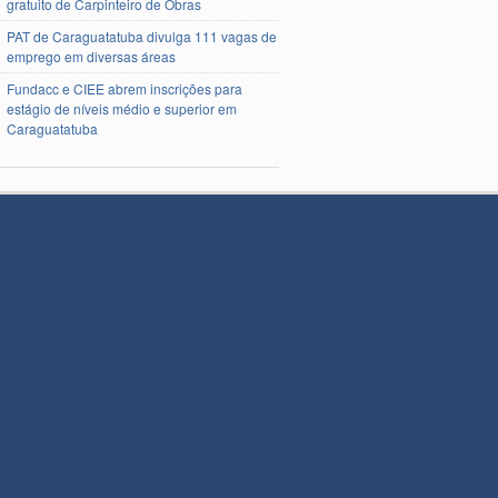
gratuito de Carpinteiro de Obras
PAT de Caraguatatuba divulga 111 vagas de
emprego em diversas áreas
Fundacc e CIEE abrem inscrições para
estágio de níveis médio e superior em
Caraguatatuba