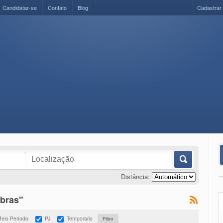
Candidatar-se
Contato
Blog
Cadastrar
Distância:
Obras"
eio Período
PJ
Temporário