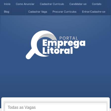
Início
Como Anunciar
Cadastrar Currículo
Candidatar-se
Contato
Blog
Cadastrar Vaga
Procurar Currículos
Entrar/Cadastre-se