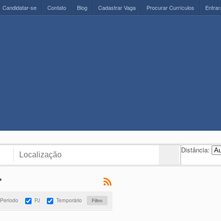
Candidatar-se
Contato
Blog
Cadastrar Vaga
Procurar Currículos
Entrar
Distância:
"
 Período
PJ
Temporário