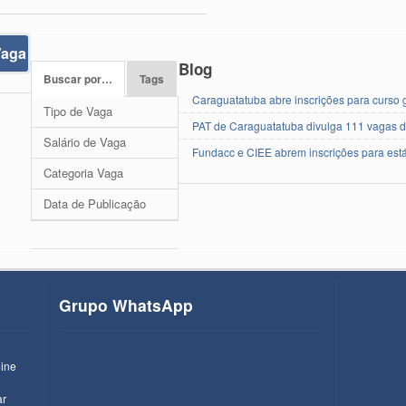
Vaga
Blog
Buscar por…
Tags
Caraguatatuba abre inscrições para curso g
Tipo de Vaga
PAT de Caraguatatuba divulga 111 vagas 
Salário de Vaga
Fundacc e CIEE abrem inscrições para est
Categoria Vaga
Data de Publicação
Grupo WhatsApp
line
ar