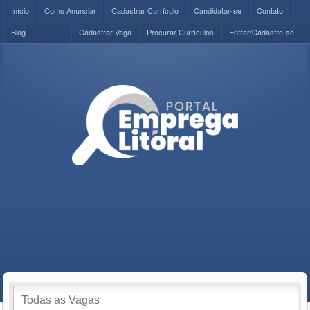
Início
Como Anunciar
Cadastrar Currículo
Candidatar-se
Contato
Blog
Cadastrar Vaga
Procurar Currículos
Entrar/Cadastre-se