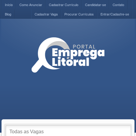
Início
Como Anunciar
Cadastrar Currículo
Candidatar-se
Contato
Blog
Cadastrar Vaga
Procurar Currículos
Entrar/Cadastre-se