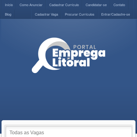
Início
Como Anunciar
Cadastrar Currículo
Candidatar-se
Contato
Blog
Cadastrar Vaga
Procurar Currículos
Entrar/Cadastre-se