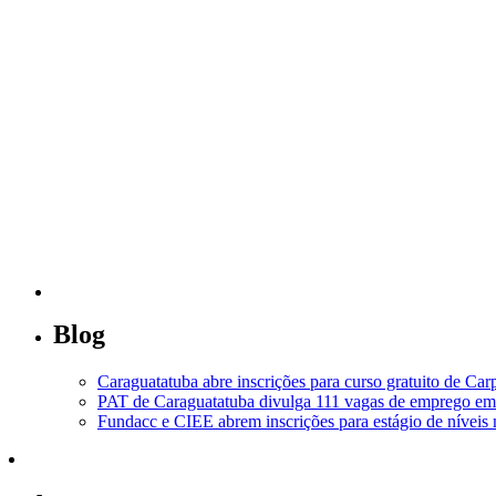
Blog
Caraguatatuba abre inscrições para curso gratuito de Car
PAT de Caraguatatuba divulga 111 vagas de emprego em 
Fundacc e CIEE abrem inscrições para estágio de níveis