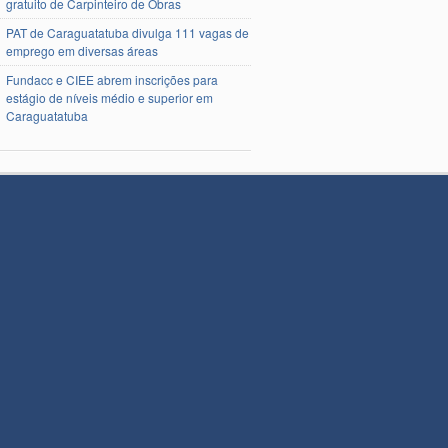
gratuito de Carpinteiro de Obras
PAT de Caraguatatuba divulga 111 vagas de
emprego em diversas áreas
Fundacc e CIEE abrem inscrições para
estágio de níveis médio e superior em
Caraguatatuba