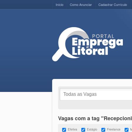
Início
Como Anunciar
Cadastrar Currículo
Vagas com a tag "Recepcioni
Efetiva
Estágio
Freelance
M