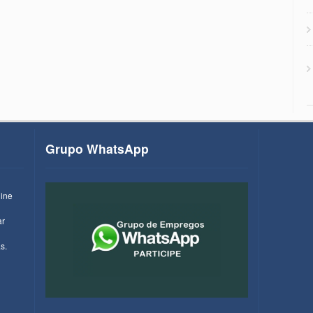
Grupo WhatsApp
line
ar
s.