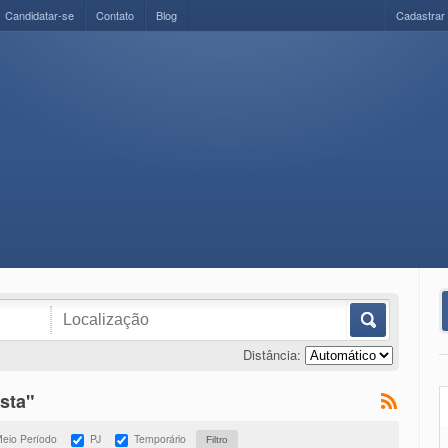
Candidatar-se
Contato
Blog
Cadastrar
Distância:
sta"
eio Período
PJ
Temporário