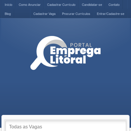
Início
Como Anunciar
Cadastrar Currículo
Candidatar-se
Contato
Blog
Cadastrar Vaga
Procurar Currículos
Entrar/Cadastre-se