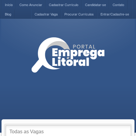
Início
Como Anunciar
Cadastrar Currículo
Candidatar-se
Contato
Blog
Cadastrar Vaga
Procurar Currículos
Entrar/Cadastre-se