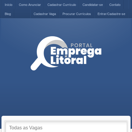
Início
Como Anunciar
Cadastrar Currículo
Candidatar-se
Contato
Blog
Cadastrar Vaga
Procurar Currículos
Entrar/Cadastre-se