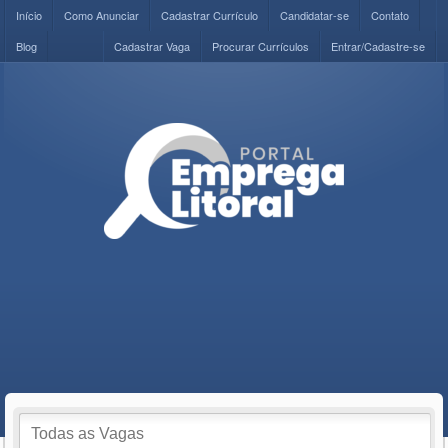
Início
Como Anunciar
Cadastrar Currículo
Candidatar-se
Contato
Blog
Cadastrar Vaga
Procurar Currículos
Entrar/Cadastre-se