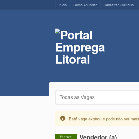
Início
Como Anunciar
Cadastrar Currículo
Está vaga expirou e pode não ser mais
Vendedor (a)
Efetiva