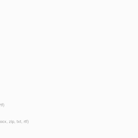
tf)
x, zip, txt, rtf)