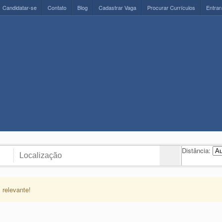
Candidatar-se
Contato
Blog
Cadastrar Vaga
Procurar Currículos
Entrar
Distância:
 relevante!