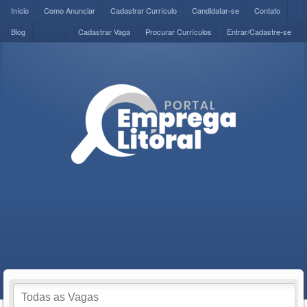
Início
Como Anunciar
Cadastrar Currículo
Candidatar-se
Contato
Blog
Cadastrar Vaga
Procurar Currículos
Entrar/Cadastre-se