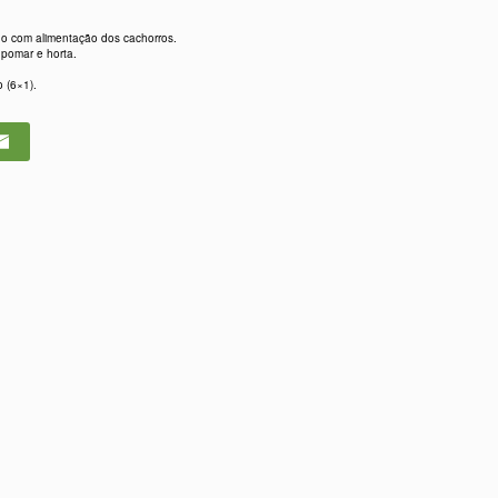
ado com alimentação dos cachorros.
 pomar e horta.
 (6×1).