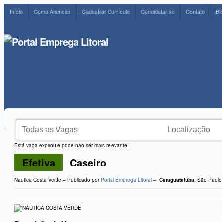
Início
Como Anunciar
Cadastrar Currículo
Candidatar-se
Contato
Bl
Está vaga expirou e pode não ser mais relevante!
Efetiva
Caseiro
Nautica Costa Verde – Publicado por
Portal Emprega Litoral
–
Caraguatatuba
,
São Paulo,