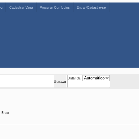
og
Cadastrar Vaga
Procurar Currículos
Entrar/Cadastre-se
Distância:
Buscar
 Brasil