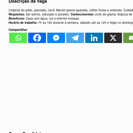
Descrição da Vaga
Limpeza do pátio, gramado, canil. Manter grama aparada, colher frutas e verduras. Cuid
Requisitos:
Ser atento, educado e proativo.
Conhecimentos:
corte de grama, limpeza de
Benefícios:
Casa com água, luz e internet inclusas.
Horário de trabalho:
7h as 16h durante a semana, sábado até as 12h e folga no domingo
Compartilhar