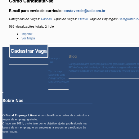
Como Candidatar-se
E-mail para envio de currículo:
costaverde@uol.com.br
Categorias de Vagas:
Caseiro
. Tipos de Vagas:
Efetiva
. Tags de Empregos:
Caraguatatub
566 visualizações totais, 2 hoje
Imprimir
Ver Mapa
Cadastrar Vaga
Blog
Buscar por…
Tags
Caraguatatuba abre inscrições para curso gratuito de Carpinteiro d
PAT de Caraguatatuba divulga 111 vagas de emprego em diversas 
Fundacc e CIEE abrem inscrições para estágio de níveis médio e 
Tipo de Vaga
Salário de Vaga
Categoria Vaga
Data de Publicação
Sobre Nós
O
Portal Emprega Litora
l é um classificado online de currículos e
vagas de emprego gratuito.
Criado em 2021, o site tem como objetivo ajudar profissionais na
busca de um emprego e as empresas a encontrar candidatos às
suas vagas.