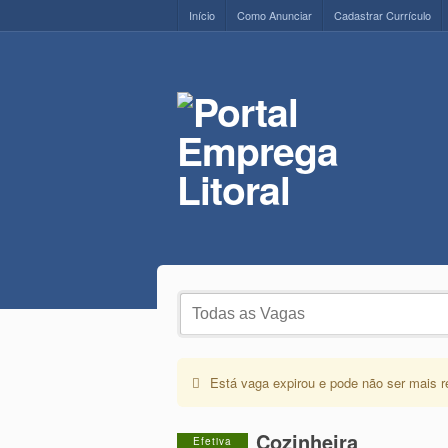
Início
Como Anunciar
Cadastrar Currículo
Está vaga expirou e pode não ser mais r
Cozinheira
Efetiva