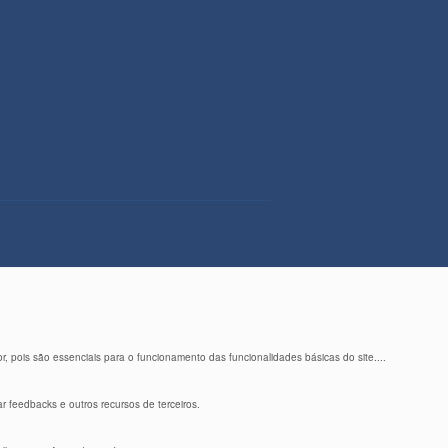
 pois são essenciais para o funcionamento das funcionalidades básicas do site.
...
r feedbacks e outros recursos de terceiros.