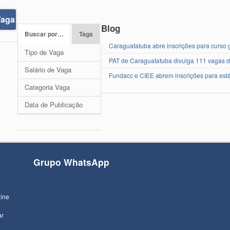
Vaga
Blog
Buscar por…
Tags
Caraguatatuba abre inscrições para curso g
Tipo de Vaga
PAT de Caraguatatuba divulga 111 vagas 
Salário de Vaga
Fundacc e CIEE abrem inscrições para est
Categoria Vaga
Data de Publicação
Grupo WhatsApp
line
ar