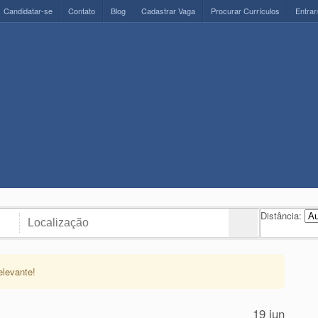
Candidatar-se
Contato
Blog
Cadastrar Vaga
Procurar Currículos
Entrar
Distância:
elevante!
19 jun