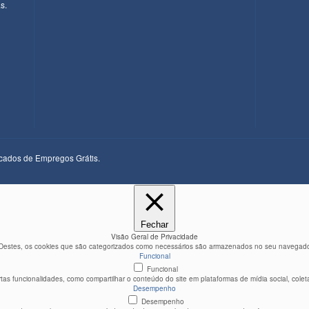
s.
ficados de Empregos Grátis.
Fechar
Visão Geral de Privacidade
. Destes, os cookies que são categorizados como necessários são armazenados no seu navegador,
Funcional
Funcional
rtas funcionalidades, como compartilhar o conteúdo do site em plataformas de mídia social, coleta
Desempenho
Desempenho