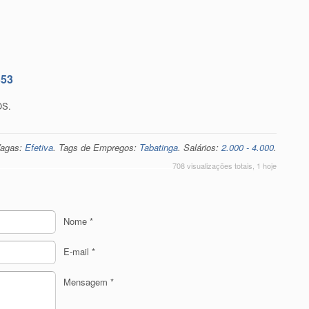
353
OS.
Vagas:
Efetiva
. Tags de Empregos:
Tabatinga
. Salários:
2.000 - 4.000
.
708 visualizações totais, 1 hoje
Nome
*
E-mail
*
Mensagem
*