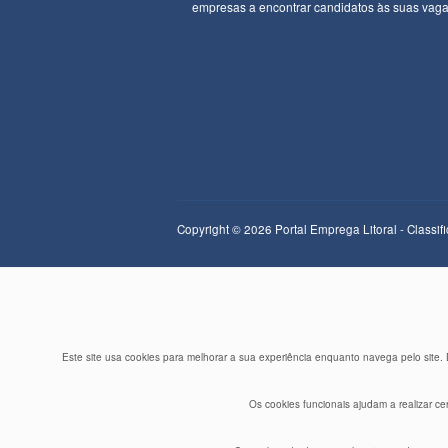
empresas a encontrar candidatos às suas vaga
Copyright © 2026 Portal Emprega Litoral - Classi
Este site usa cookies para melhorar a sua experiência enquanto navega pelo site
Os cookies funcionais ajudam a realizar ce